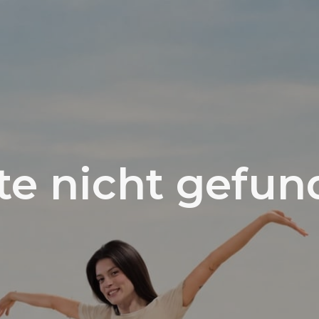
te nicht gefu