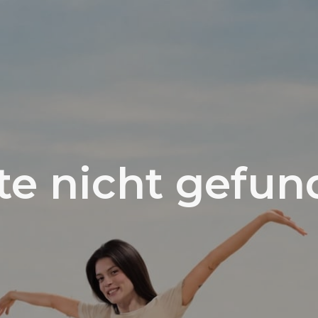
te nicht gefu