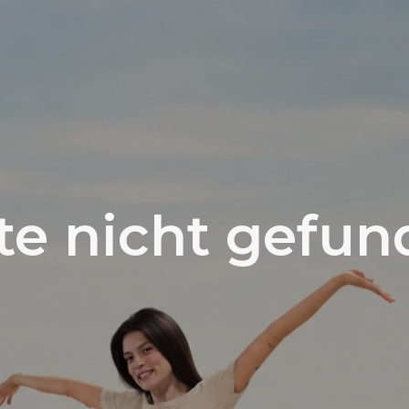
te nicht gefu